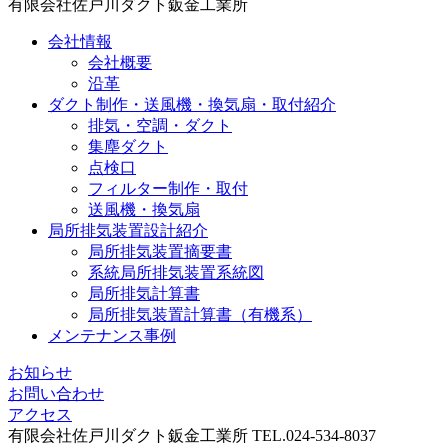
有限会社佐戸川ダクト鈑金工業所
会社情報
会社概要
沿革
ダクト制作・送風機・換気扇・取付紹介
排気・空調・ダクト
集塵ダクト
点検口
フィルター制作・取付
送風機・換気扇
局所排気装置設計紹介
局所排気装置摘要書
系統局所排気装置系統図
局所排気計算書
局所排気装置計算書（有機系）
メンテナンス事例
お知らせ
お問い合わせ
アクセス
有限会社佐戸川ダクト鈑金工業所 TEL.024-534-8037