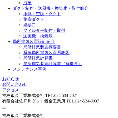
沿革
ダクト制作・送風機・換気扇・取付紹介
排気・空調・ダクト
集塵ダクト
点検口
フィルター制作・取付
送風機・換気扇
局所排気装置設計紹介
局所排気装置摘要書
系統局所排気装置系統図
局所排気計算書
局所排気装置計算書（有機系）
メンテナンス事例
お知らせ
お問い合わせ
アクセス
福島鈑金工業株式会社 TEL.024-534-7021
有限会社佐戸川ダクト鈑金工業所 TEL.024-534-8037
福島鈑金工業株式会社