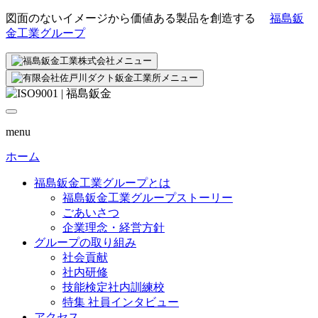
図面のないイメージから価値ある製品を創造する
福島鈑
金工業グループ
menu
ホーム
福島鈑金工業グループとは
福島鈑金工業グループストーリー
ごあいさつ
企業理念・経営方針
グループの取り組み
社会貢献
社内研修
技能検定社内訓練校
特集 社員インタビュー
アクセス