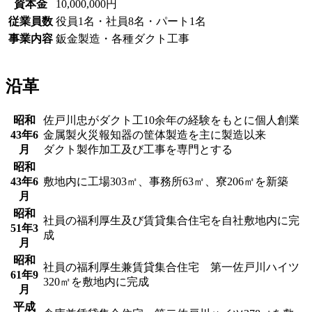
資本金
10,000,000円
従業員数
役員1名・社員8名・パート1名
事業内容
鈑金製造・各種ダクト工事
沿革
昭和
佐戸川忠がダクト工10余年の経験をもとに個人創業
43年6
金属製火災報知器の筐体製造を主に製造以来
月
ダクト製作加工及び工事を専門とする
昭和
43年6
敷地内に工場303㎡、事務所63㎡、寮206㎡を新築
月
昭和
社員の福利厚生及び賃貸集合住宅を自社敷地内に完
51年3
成
月
昭和
社員の福利厚生兼賃貸集合住宅 第一佐戸川ハイツ
61年9
320㎡を敷地内に完成
月
平成