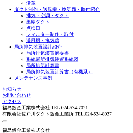
沿革
ダクト制作・送風機・換気扇・取付紹介
排気・空調・ダクト
集塵ダクト
点検口
フィルター制作・取付
送風機・換気扇
局所排気装置設計紹介
局所排気装置摘要書
系統局所排気装置系統図
局所排気計算書
局所排気装置計算書（有機系）
メンテナンス事例
お知らせ
お問い合わせ
アクセス
福島鈑金工業株式会社 TEL.024-534-7021
有限会社佐戸川ダクト鈑金工業所 TEL.024-534-8037
福島鈑金工業株式会社