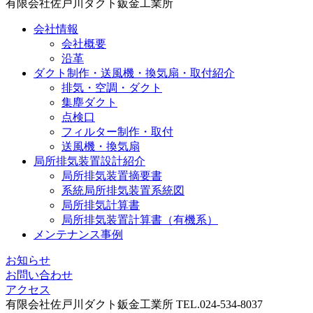
有限会社佐戸川ダクト鈑金工業所
会社情報
会社概要
沿革
ダクト制作・送風機・換気扇・取付紹介
排気・空調・ダクト
集塵ダクト
点検口
フィルター制作・取付
送風機・換気扇
局所排気装置設計紹介
局所排気装置摘要書
系統局所排気装置系統図
局所排気計算書
局所排気装置計算書（有機系）
メンテナンス事例
お知らせ
お問い合わせ
アクセス
有限会社佐戸川ダクト鈑金工業所 TEL.024-534-8037