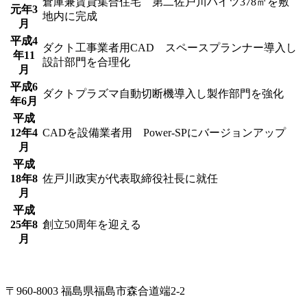
倉庫兼賃貸集合住宅 第二佐戸川ハイツ378㎡を敷
元年3
地内に完成
月
平成4
ダクト工事業者用CAD スペースプランナー導入し
年11
設計部門を合理化
月
平成6
ダクトプラズマ自動切断機導入し製作部門を強化
年6月
平成
12年4
CADを設備業者用 Power-SPにバージョンアップ
月
平成
18年8
佐戸川政実が代表取締役社長に就任
月
平成
25年8
創立50周年を迎える
月
〒960-8003 福島県福島市森合道端2-2