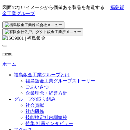
図面のないイメージから価値ある製品を創造する
福島鈑
金工業グループ
menu
ホーム
福島鈑金工業グループとは
福島鈑金工業グループストーリー
ごあいさつ
企業理念・経営方針
グループの取り組み
社会貢献
社内研修
技能検定社内訓練校
特集 社員インタビュー
アクセス