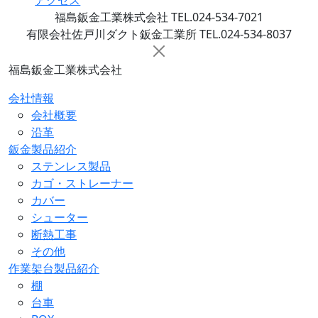
アクセス
福島鈑金工業株式会社 TEL.024-534-7021
有限会社佐戸川ダクト鈑金工業所 TEL.024-534-8037
福島鈑金工業株式会社
会社情報
会社概要
沿革
鈑金製品紹介
ステンレス製品
カゴ・ストレーナー
カバー
シューター
断熱工事
その他
作業架台製品紹介
棚
台車