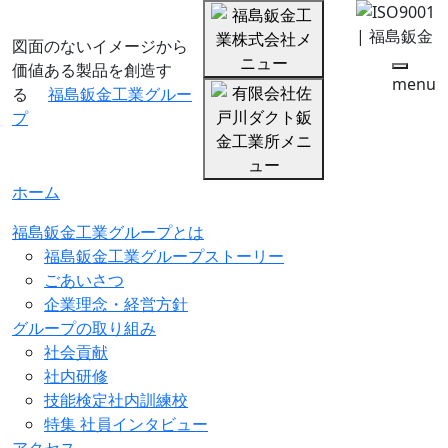
図面のないイメージから
価値ある製品を創造す
menu
る
福島鈑金工業グルー
プ
ホーム
福島鈑金工業グループとは
福島鈑金工業グループストーリー
ごあいさつ
企業理念・経営方針
グループの取り組み
社会貢献
社内研修
技能検定社内訓練校
特集 社員インタビュー