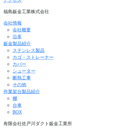
アクセス
福島鈑金工業株式会社
会社情報
会社概要
沿革
鈑金製品紹介
ステンレス製品
カゴ・ストレーナー
カバー
シューター
断熱工事
その他
作業架台製品紹介
棚
台車
BOX
有限会社佐戸川ダクト鈑金工業所