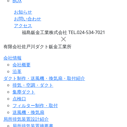
BOX
お知らせ
お問い合わせ
アクセス
福島鈑金工業株式会社 TEL.024-534-7021
有限会社佐戸川ダクト鈑金工業所
会社情報
会社概要
沿革
ダクト制作・送風機・換気扇・取付紹介
排気・空調・ダクト
集塵ダクト
点検口
フィルター制作・取付
送風機・換気扇
局所排気装置設計紹介
局所排気装置摘要書