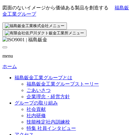
図面のないイメージから価値ある製品を創造する
福島鈑
金工業グループ
menu
ホーム
福島鈑金工業グループとは
福島鈑金工業グループストーリー
ごあいさつ
企業理念・経営方針
グループの取り組み
社会貢献
社内研修
技能検定社内訓練校
特集 社員インタビュー
アクセス