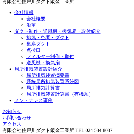
有限会社佐戸川ダクト鈑金工業所
会社情報
会社概要
沿革
ダクト制作・送風機・換気扇・取付紹介
排気・空調・ダクト
集塵ダクト
点検口
フィルター制作・取付
送風機・換気扇
局所排気装置設計紹介
局所排気装置摘要書
系統局所排気装置系統図
局所排気計算書
局所排気装置計算書（有機系）
メンテナンス事例
お知らせ
お問い合わせ
アクセス
有限会社佐戸川ダクト鈑金工業所 TEL.024-534-8037